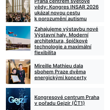
Praha centrem světové
vědy: Kongres INSAR 2026
ukázal novou cestu
k porozumění autismu
Zahajujeme výstavbu nové
Výstavní haly. Moderní
architektura, špičkové
technologie a maximální
flexibilita
Mireille Mathieu dala
sbohem Praze dvěma
energickými koncerty
Kongresové centrum Praha
v pořadu Gejzír (ČT1)