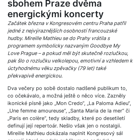
sbohem Praze dvěma
energickými koncerty
Začátek března v Kongresovém centru Praha patřil
jedné z nejvýraznějších osobností francouzské
hudby. Mireille Mathieu se do Prahy vrátila s
programem symbolicky nazvaným Goodbye My
Love Prague – a pokud měl být skutečně rozlučkou,
pak šlo o rozlučku velkolepou, emotivní a vzhledem k
úctyhodnému věku zpěvačky (79 let) také
překvapivě energickou.
Dva večery po sobě dostalo nadšené publikum to,
co očekávalo, a možná ještě o něco více. Zazněly
ikonické písně jako „Mon Credo“, „La Paloma Adieu“,
„Une femme amoureuse“, „Santa Maria de la mer“ či
„Paris en colère“, tedy skladby, které po desetiletí
definují její repertoár. Nešlo však jen o nostalgii.
Mireille Mathieu dokázala naplnit Kongresový sál