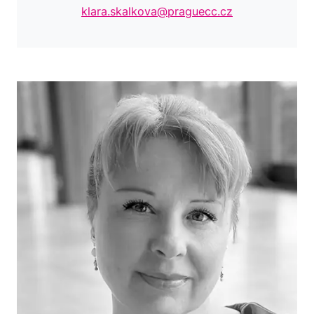
klara.skalkova@praguecc.cz