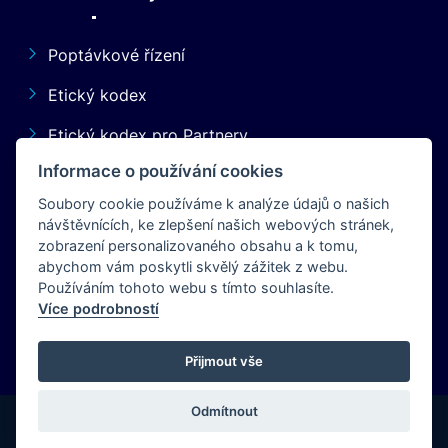
Poptávkové řízení
Etický kodex
Etický kodex pro Partnery
Informace o používání cookies
Pro akcionáře
Soubory cookie používáme k analýze údajů o našich
Informační povinnost
návštěvnících, ke zlepšení našich webových stránek,
zobrazení personalizovaného obsahu a k tomu,
Ztráty a nálezy
abychom vám poskytli skvělý zážitek z webu.
Používáním tohoto webu s tímto souhlasíte.
GDPR
Více podrobností
Cookies
Přijmout vše
Odmítnout
© Kongresové centrum Praha, a.s.