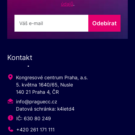
údajů
.
Odebírat
Kontakt
Kongresové centrum Praha, a.s.
5. května 1640/65, Nusle
140 21 Praha 4, ČR
info@praguecc.cz
Datová schránka: k4ietd4
IČ: 630 80 249
+420 261 171 111