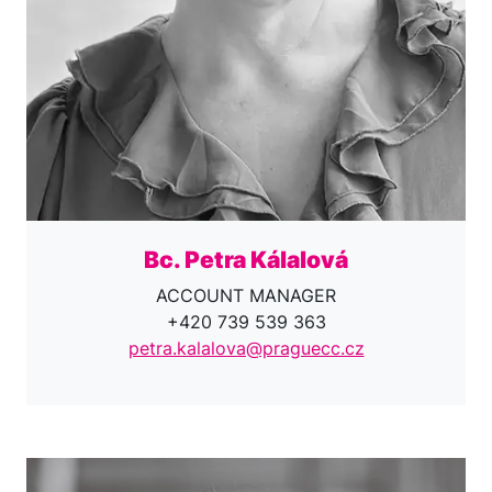
Bc. Petra Kálalová
ACCOUNT MANAGER
+420 739 539 363
petra.kalalova@praguecc.cz