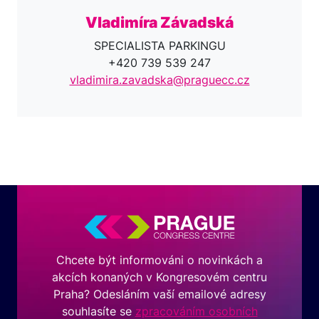
Vladimíra Závadská
SPECIALISTA PARKINGU
+420 739 539 247
vladimira.zavadska@praguecc.cz
Chcete být informováni o novinkách a
akcích konaných v Kongresovém centru
Praha? Odesláním vaší emailové adresy
souhlasíte se
zpracováním osobních