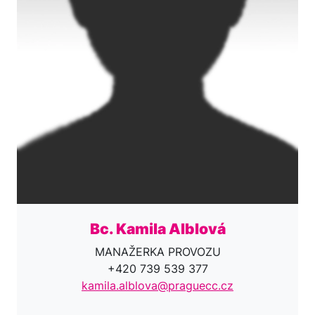
Bc. Kamila Alblová
MANAŽERKA PROVOZU
+420 739 539 377
kamila.alblova@praguecc.cz