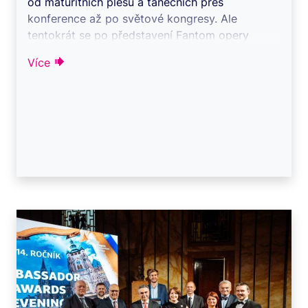
od maturitních plesů a tanečních přes
konference až po světové kongresy. Ale
tentokrát se po představení Fantom opery
ujala hlavní ...
Více