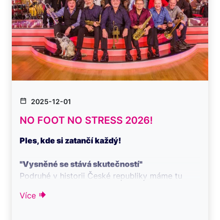
2025-12-01
NO FOOT NO STRESS 2026!
Ples, kde si zatančí každý!
"Vysněné se stává skutečností"
Podruhé v historii České republiky máme tu
čest Vás pozvat na jedinečný P ...
Více