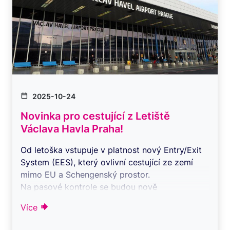
2025-10-24
Novinka pro cestující z Letiště
Václava Havla Praha!
Od letoška vstupuje v platnost nový Entry/Exit
System (EES), který ovlivní cestující ze zemí
mimo EU a Schengenský prostor.
Na pasové kontrole se budou nově
zaznamenávat ...
Více