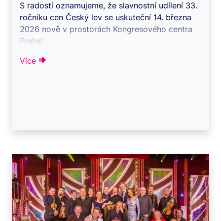
S radostí oznamujeme, že slavnostní udílení 33.
ročníku cen Český lev se uskuteční 14. března
2026 nově v prostorách Kongresového centra
Praha!
Více
Tato prestižní ud ...