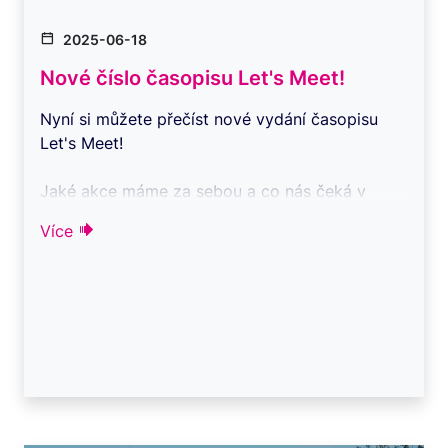
2025-06-18
Nové číslo časopisu Let's Meet!
Nyní si můžete přečíst nové vydání časopisu
Let's Meet!
Jaké akce máme za sebou a co nás čeká v
následujících měsících?
Více
Poohlédneme se společně ...