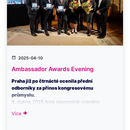
2025-04-10
Ambassador Awards Evening
Praha již po čtrnácté ocenila přední
odborníky za přínos kongresovému
průmyslu.
8. dubna 2025 byla slavnostně oceněna
šestice osobnostní, které se význa ...
Více